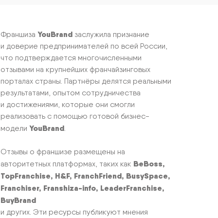
YouBrand
Франшиза
заслужила признание
и доверие предпринимателей по всей России,
что подтверждается многочисленными
отзывами на крупнейших франчайзинговых
порталах страны. Партнёры делятся реальными
результатами, опытом сотрудничества
и достижениями, которые они смогли
реализовать с помощью готовой бизнес-
YouBrand
модели
.
Отзывы о франшизе размещены на
BeBoss,
авторитетных платформах, таких как
TopFranchise, H&F, FranchFriend, BusySpace,
Franchiser, Franshiza-info, LeaderFranchise,
BuyBrand
и других. Эти ресурсы публикуют мнения