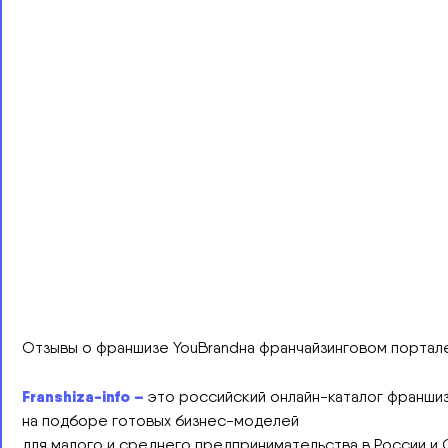
Отзывы о франшизе YouBrandна франчайзинговом портале F
Franshiza-info –
это российский онлайн-каталог франши
на подборе готовых бизнес-моделей
для малого и среднего предпринимательства в России и СН