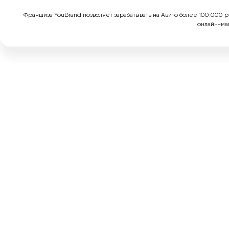
Франшиза YouBrand позволяет зарабатывать на Авито более 100.000 р
онлайн-маг