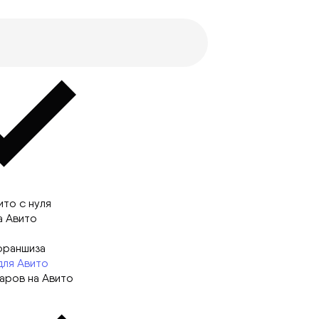
ито с нуля
а Авито
франшиза
для Авито
аров на Авито