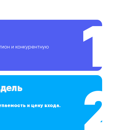
1
гион и конкурентную
2
дель
упаемость и цену входа.