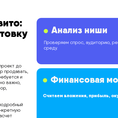
вито:
Анализ ниши
отовку
Проверяем спрос, аудиторию, ре
среду.
 проект до
ар продавать,
Финансовая мо
ребуется и
но важно,
ор,
Считаем вложения, прибыль, ок
 подробный
онкретную
расчет