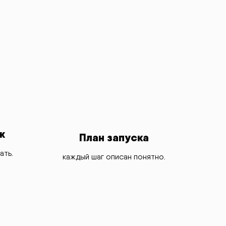
ж
План запуска
ать.
каждый шаг описан понятно.