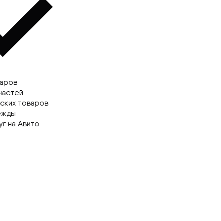
варов
частей
ских товаров
ежды
г на Авито