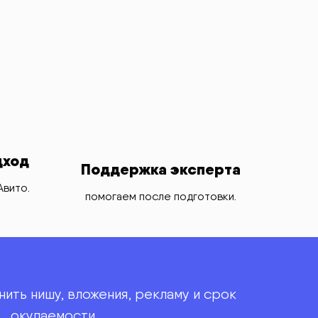
дход
Поддержка эксперта
Авито.
помогаем после подготовки.
нить нишу, вложения, рекламу и срок
окупаемости.